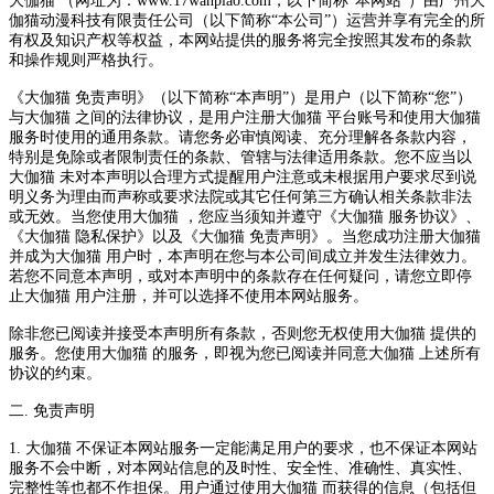
大伽猫 （网址为：www.17wanpiao.com，以下简称“本网站”）由广州大
伽猫动漫科技有限责任公司（以下简称“本公司”）运营并享有完全的所
有权及知识产权等权益，本网站提供的服务将完全按照其发布的条款
和操作规则严格执行。
《大伽猫 免责声明》（以下简称“本声明”）是用户（以下简称“您”）
与大伽猫 之间的法律协议，是用户注册大伽猫 平台账号和使用大伽猫
服务时使用的通用条款。请您务必审慎阅读、充分理解各条款内容，
特别是免除或者限制责任的条款、管辖与法律适用条款。您不应当以
大伽猫 未对本声明以合理方式提醒用户注意或未根据用户要求尽到说
明义务为理由而声称或要求法院或其它任何第三方确认相关条款非法
或无效。当您使用大伽猫 ，您应当须知并遵守《大伽猫 服务协议》、
《大伽猫 隐私保护》以及《大伽猫 免责声明》。当您成功注册大伽猫
并成为大伽猫 用户时，本声明在您与本公司间成立并发生法律效力。
若您不同意本声明，或对本声明中的条款存在任何疑问，请您立即停
止大伽猫 用户注册，并可以选择不使用本网站服务。
除非您已阅读并接受本声明所有条款，否则您无权使用大伽猫 提供的
服务。您使用大伽猫 的服务，即视为您已阅读并同意大伽猫 上述所有
协议的约束。
二. 免责声明
1. 大伽猫 不保证本网站服务一定能满足用户的要求，也不保证本网站
服务不会中断，对本网站信息的及时性、安全性、准确性、真实性、
完整性等也都不作担保。用户通过使用大伽猫 而获得的信息（包括但