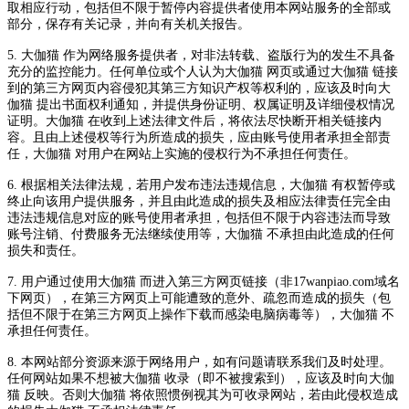
取相应行动，包括但不限于暂停内容提供者使用本网站服务的全部或
部分，保存有关记录，并向有关机关报告。
5. 大伽猫 作为网络服务提供者，对非法转载、盗版行为的发生不具备
充分的监控能力。任何单位或个人认为大伽猫 网页或通过大伽猫 链接
到的第三方网页内容侵犯其第三方知识产权等权利的，应该及时向大
伽猫 提出书面权利通知，并提供身份证明、权属证明及详细侵权情况
证明。大伽猫 在收到上述法律文件后，将依法尽快断开相关链接内
容。且由上述侵权等行为所造成的损失，应由账号使用者承担全部责
任，大伽猫 对用户在网站上实施的侵权行为不承担任何责任。
6. 根据相关法律法规，若用户发布违法违规信息，大伽猫 有权暂停或
终止向该用户提供服务，并且由此造成的损失及相应法律责任完全由
违法违规信息对应的账号使用者承担，包括但不限于内容违法而导致
账号注销、付费服务无法继续使用等，大伽猫 不承担由此造成的任何
损失和责任。
7. 用户通过使用大伽猫 而进入第三方网页链接（非17wanpiao.com域名
下网页），在第三方网页上可能遭致的意外、疏忽而造成的损失（包
括但不限于在第三方网页上操作下载而感染电脑病毒等），大伽猫 不
承担任何责任。
8. 本网站部分资源来源于网络用户，如有问题请联系我们及时处理。
任何网站如果不想被大伽猫 收录（即不被搜索到），应该及时向大伽
猫 反映。否则大伽猫 将依照惯例视其为可收录网站，若由此侵权造成