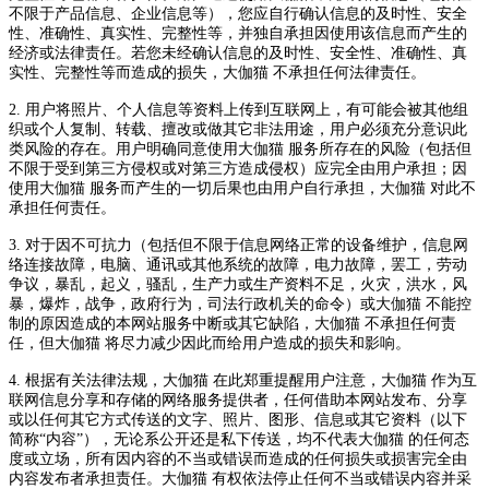
不限于产品信息、企业信息等），您应自行确认信息的及时性、安全
性、准确性、真实性、完整性等，并独自承担因使用该信息而产生的
经济或法律责任。若您未经确认信息的及时性、安全性、准确性、真
实性、完整性等而造成的损失，大伽猫 不承担任何法律责任。
2. 用户将照片、个人信息等资料上传到互联网上，有可能会被其他组
织或个人复制、转载、擅改或做其它非法用途，用户必须充分意识此
类风险的存在。用户明确同意使用大伽猫 服务所存在的风险（包括但
不限于受到第三方侵权或对第三方造成侵权）应完全由用户承担；因
使用大伽猫 服务而产生的一切后果也由用户自行承担，大伽猫 对此不
承担任何责任。
3. 对于因不可抗力（包括但不限于信息网络正常的设备维护，信息网
络连接故障，电脑、通讯或其他系统的故障，电力故障，罢工，劳动
争议，暴乱，起义，骚乱，生产力或生产资料不足，火灾，洪水，风
暴，爆炸，战争，政府行为，司法行政机关的命令）或大伽猫 不能控
制的原因造成的本网站服务中断或其它缺陷，大伽猫 不承担任何责
任，但大伽猫 将尽力减少因此而给用户造成的损失和影响。
4. 根据有关法律法规，大伽猫 在此郑重提醒用户注意，大伽猫 作为互
联网信息分享和存储的网络服务提供者，任何借助本网站发布、分享
或以任何其它方式传送的文字、照片、图形、信息或其它资料（以下
简称“内容”），无论系公开还是私下传送，均不代表大伽猫 的任何态
度或立场，所有因内容的不当或错误而造成的任何损失或损害完全由
内容发布者承担责任。大伽猫 有权依法停止任何不当或错误内容并采